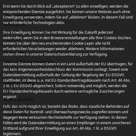
Erst wenn Sie durch Klick auf „akzeptieren“ zu allen einwilligen, werden die
entsprechenden Dienste ausgeführt. Sie können unsere Website auch ohne
Informationen
Einwilligung verwenden, indem Sie auf „ablehnen“ klicken. In diesem Fall sind
nur erforderliche Technologien aktiv.
Newsletter
Kroatien Reise-Magazin
Ihre Einwilligung können Sie mit Wirkung für die Zukunft jederzeit
widerrufen, wenn Sie in den Browsereinstellungen alle Ihre Cookies löschen,
Kataloge
können Sie über den neu erscheinenden Cookie-Layer alle nicht
erforderlichen Verarbeitungen wieder ablehnen. Weitere Informationen
Services
stehen Ihnen in unserer Datenschutzerklärung zur Verfügung.
Service & Informationen
Einzelne Dienste können Daten in ein Land außerhalb der EU übertragen, für
Kontakt
das kein Angemessenheitsbeschluss der Kommission vorliegt. Soweit eine
Datenübermittlung außerhalb der Geltung der Regelung der EU-DSGVO
stattfindet, ist diese u. a. mit EU-Standardvertragsklauseln nach Art. 46 Abs.
Rechtliches
2 lit. c EU-DSGVO abgesichert. Sofern notwendig und möglich, werden die
EU-Standardvertragsklauseln durch weitere vertragliche Zusicherungen
AGB
ergänzt.
Zahlungsarten
Datenschutz
Falls das nicht möglich ist, besteht das Risiko, dass staatliche Behörden auf
diese Daten für Kontroll- und Überwachungszwecke zugreifen können und
Impressum
dagegen keine wirksamen Rechtsbehelfe zur Verfügung stehen. In diesen
Fällen wird die Datenübermittlung an einen Empfänger in einem unsicheren
Drittland aufgrund Ihrer Einwilligung aus Art. 49 Abs. 1 lit. a DSGVO
legitimiert.