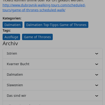
Tickets können online oder vor Ort gekauft werden.
http://www.dubrovnik-walking-tours.com/scheduled-
tours/game-of-thrones-scheduled-walk/
Kategorien:
Dalmatien
Dalmatien Top-Tipps Game of Thrones
Tags:
Ausflüge
Game of Thrones
Archiv
Istrien
Kvarner Bucht
Dalmatien
Slawonien
Das sind wir