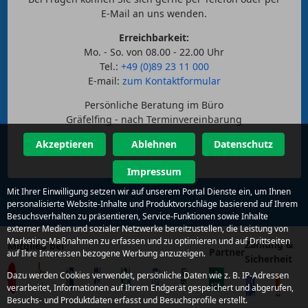
E-Mail an uns wenden.
Erreichbarkeit:
Mo. - So. von 08.00 - 22.00 Uhr
Tel.:
+49 (0)89 23 11 000
E-mail:
zum Kontaktformular
Persönliche Beratung im Büro
Gräfelfing - nach Terminvereinbarung
Akzeptieren
Ablehnen
Datenschutz
Impressum
Mit Ihrer Einwilligung setzen wir auf unserem Portal Dienste ein, um Ihnen
personalisierte Website-Inhalte und Produktvorschläge basierend auf Ihrem
Besuchsverhalten zu präsentieren, Service-Funktionen sowie Inhalte
externer Medien und sozialer Netzwerke bereitzustellen, die Leistung von
Marketing-Maßnahmen zu erfassen und zu optimieren und auf Drittseiten
Zahlung &
Mitglied bei
Partner
auf Ihre Interessen bezogene Werbung anzuzeigen.
Sicherheit
Dazu werden Cookies verwendet, persönliche Daten wie z. B. IP-Adressen
verarbeitet, Informationen auf Ihrem Endgerät gespeichert und abgerufen,
Besuchs- und Produktdaten erfasst und Besuchsprofile erstellt.