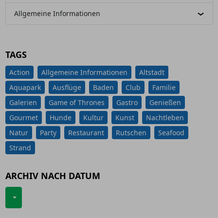
Allgemeine Informationen
TAGS
Action
Allgemeine Informationen
Altstadt
Aquapark
Ausflüge
Baden
Club
Familie
Galerien
Game of Thrones
Gastro
Genießen
Gourmet
Hunde
Kultur
Kunst
Nachtleben
Natur
Party
Restaurant
Rutschen
Seafood
Strand
ARCHIV NACH DATUM