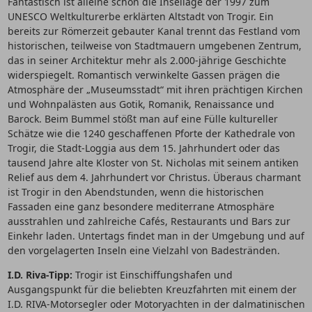
Fantastisch ist alleine schon die Insellage der 1997 zum
UNESCO Weltkulturerbe erklärten Altstadt von Trogir. Ein
bereits zur Römerzeit gebauter Kanal trennt das Festland vom
historischen, teilweise von Stadtmauern umgebenen Zentrum,
das in seiner Architektur mehr als 2.000-jährige Geschichte
widerspiegelt. Romantisch verwinkelte Gassen prägen die
Atmosphäre der „Museumsstadt“ mit ihren prächtigen Kirchen
und Wohnpalästen aus Gotik, Romanik, Renaissance und
Barock. Beim Bummel stößt man auf eine Fülle kultureller
Schätze wie die 1240 geschaffenen Pforte der Kathedrale von
Trogir, die Stadt-Loggia aus dem 15. Jahrhundert oder das
tausend Jahre alte Kloster von St. Nicholas mit seinem antiken
Relief aus dem 4. Jahrhundert vor Christus. Überaus charmant
ist Trogir in den Abendstunden, wenn die historischen
Fassaden eine ganz besondere mediterrane Atmosphäre
ausstrahlen und zahlreiche Cafés, Restaurants und Bars zur
Einkehr laden. Untertags findet man in der Umgebung und auf
den vorgelagerten Inseln eine Vielzahl von Badestränden.
I.D. Riva-Tipp:
Trogir ist Einschiffungshafen und
Ausgangspunkt für die beliebten Kreuzfahrten mit einem der
I.D. RIVA-Motorsegler oder Motoryachten in der dalmatinischen