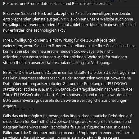
Besuchs- und Produktdaten erfasst und Besuchsprofile erstellt.
Erst wenn Sie durch Klick auf „akzeptieren“ zu allen einwilligen, werden die
entsprechenden Dienste ausgeführt. Sie können unsere Website auch ohne
Informationen
Einwilligung verwenden, indem Sie auf „ablehnen“ klicken. In diesem Fall sind
nur erforderliche Technologien aktiv.
Newsletter
Kroatien Reise-Magazin
Ihre Einwilligung können Sie mit Wirkung für die Zukunft jederzeit
widerrufen, wenn Sie in den Browsereinstellungen alle Ihre Cookies löschen,
Kataloge
können Sie über den neu erscheinenden Cookie-Layer alle nicht
erforderlichen Verarbeitungen wieder ablehnen. Weitere Informationen
Services
stehen Ihnen in unserer Datenschutzerklärung zur Verfügung.
Service & Informationen
Einzelne Dienste können Daten in ein Land außerhalb der EU übertragen, für
Kontakt
das kein Angemessenheitsbeschluss der Kommission vorliegt. Soweit eine
Datenübermittlung außerhalb der Geltung der Regelung der EU-DSGVO
stattfindet, ist diese u. a. mit EU-Standardvertragsklauseln nach Art. 46 Abs.
Rechtliches
2 lit. c EU-DSGVO abgesichert. Sofern notwendig und möglich, werden die
EU-Standardvertragsklauseln durch weitere vertragliche Zusicherungen
AGB
ergänzt.
Zahlungsarten
Datenschutz
Falls das nicht möglich ist, besteht das Risiko, dass staatliche Behörden auf
diese Daten für Kontroll- und Überwachungszwecke zugreifen können und
Impressum
dagegen keine wirksamen Rechtsbehelfe zur Verfügung stehen. In diesen
Fällen wird die Datenübermittlung an einen Empfänger in einem unsicheren
Drittland aufgrund Ihrer Einwilligung aus Art. 49 Abs. 1 lit. a DSGVO