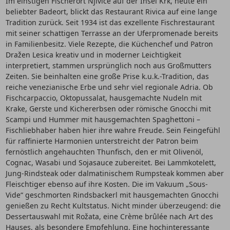
Im einstigen Fischerort Njivice auf der Insel Krk, heute ein
beliebter Badeort, blickt das Restaurant Rivica auf eine lange
Tradition zurück. Seit 1934 ist das exzellente Fischrestaurant
mit seiner schattigen Terrasse an der Uferpromenade bereits
in Familienbesitz. Viele Rezepte, die Küchenchef und Patron
Dražen Lesica kreativ und in moderner Leichtigkeit
interpretiert, stammen ursprünglich noch aus Großmutters
Zeiten. Sie beinhalten eine große Prise k.u.k.-Tradition, das
reiche venezianische Erbe und sehr viel regionale Adria. Ob
Fischcarpaccio, Oktopussalat, hausgemachte Nudeln mit
Krake, Gerste und Kichererbsen oder römische Gnocchi mit
Scampi und Hummer mit hausgemachten Spaghettoni –
Fischliebhaber haben hier ihre wahre Freude. Sein Feingefühl
für raffinierte Harmonien unterstreicht der Patron beim
fernöstlich angehauchten Thunfisch, den er mit Olivenöl,
Cognac, Wasabi und Sojasauce zubereitet. Bei Lammkotelett,
Jung-Rindsteak oder dalmatinischem Rumpsteak kommen aber
Fleischtiger ebenso auf ihre Kosten. Die im Vakuum „Sous-
Vide“ geschmorten Rindsbackerl mit hausgemachten Gnocchi
genießen zu Recht Kultstatus. Nicht minder überzeugend: die
Dessertauswahl mit Rožata, eine Crème brûlée nach Art des
Hauses, als besondere Empfehlung. Eine hochinteressante