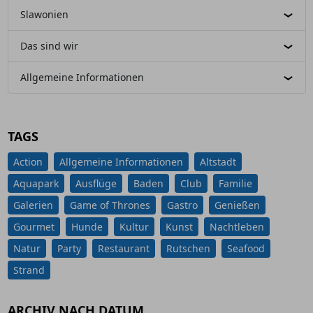
Slawonien
Das sind wir
Allgemeine Informationen
TAGS
Action
Allgemeine Informationen
Altstadt
Aquapark
Ausflüge
Baden
Club
Familie
Galerien
Game of Thrones
Gastro
Genießen
Gourmet
Hunde
Kultur
Kunst
Nachtleben
Natur
Party
Restaurant
Rutschen
Seafood
Strand
ARCHIV NACH DATUM