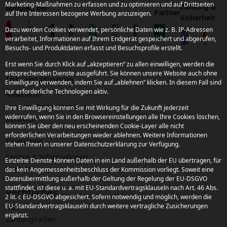
Marketing-Maßnahmen zu erfassen und zu optimieren und auf Drittseiten
Zahlung &
Mitglied bei
Partner
auf Ihre Interessen bezogene Werbung anzuzeigen.
Sicherheit
Dazu werden Cookies verwendet, persönliche Daten wie z. B. IP-Adressen
verarbeitet, Informationen auf Ihrem Endgerät gespeichert und abgerufen,
Besuchs- und Produktdaten erfasst und Besuchsprofile erstellt.
Erst wenn Sie durch Klick auf „akzeptieren“ zu allen einwilligen, werden die
entsprechenden Dienste ausgeführt. Sie können unsere Website auch ohne
Informationen
Einwilligung verwenden, indem Sie auf „ablehnen“ klicken. In diesem Fall sind
nur erforderliche Technologien aktiv.
Newsletter
Kroatien Reise-Magazin
Ihre Einwilligung können Sie mit Wirkung für die Zukunft jederzeit
widerrufen, wenn Sie in den Browsereinstellungen alle Ihre Cookies löschen,
Kataloge
können Sie über den neu erscheinenden Cookie-Layer alle nicht
erforderlichen Verarbeitungen wieder ablehnen. Weitere Informationen
Services
stehen Ihnen in unserer Datenschutzerklärung zur Verfügung.
Service & Informationen
Einzelne Dienste können Daten in ein Land außerhalb der EU übertragen, für
Kontakt
das kein Angemessenheitsbeschluss der Kommission vorliegt. Soweit eine
Datenübermittlung außerhalb der Geltung der Regelung der EU-DSGVO
stattfindet, ist diese u. a. mit EU-Standardvertragsklauseln nach Art. 46 Abs.
Rechtliches
2 lit. c EU-DSGVO abgesichert. Sofern notwendig und möglich, werden die
EU-Standardvertragsklauseln durch weitere vertragliche Zusicherungen
AGB
ergänzt.
Zahlungsarten