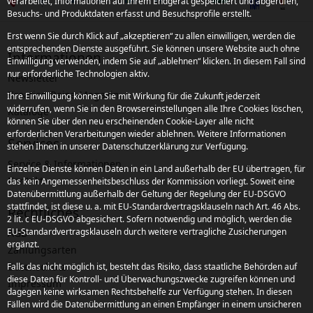
verarbeitet, Informationen auf Ihrem Endgerät gespeichert und abgerufen,
Besuchs- und Produktdaten erfasst und Besuchsprofile erstellt.
Erst wenn Sie durch Klick auf „akzeptieren“ zu allen einwilligen, werden die
entsprechenden Dienste ausgeführt. Sie können unsere Website auch ohne
Informationen
Einwilligung verwenden, indem Sie auf „ablehnen“ klicken. In diesem Fall sind
nur erforderliche Technologien aktiv.
Newsletter
Kroatien Reise-Magazin
Ihre Einwilligung können Sie mit Wirkung für die Zukunft jederzeit
widerrufen, wenn Sie in den Browsereinstellungen alle Ihre Cookies löschen,
Kataloge
können Sie über den neu erscheinenden Cookie-Layer alle nicht
erforderlichen Verarbeitungen wieder ablehnen. Weitere Informationen
Services
stehen Ihnen in unserer Datenschutzerklärung zur Verfügung.
Service & Informationen
Einzelne Dienste können Daten in ein Land außerhalb der EU übertragen, für
Kontakt
das kein Angemessenheitsbeschluss der Kommission vorliegt. Soweit eine
Datenübermittlung außerhalb der Geltung der Regelung der EU-DSGVO
stattfindet, ist diese u. a. mit EU-Standardvertragsklauseln nach Art. 46 Abs.
Rechtliches
2 lit. c EU-DSGVO abgesichert. Sofern notwendig und möglich, werden die
EU-Standardvertragsklauseln durch weitere vertragliche Zusicherungen
AGB
ergänzt.
Zahlungsarten
Datenschutz
Falls das nicht möglich ist, besteht das Risiko, dass staatliche Behörden auf
diese Daten für Kontroll- und Überwachungszwecke zugreifen können und
Impressum
dagegen keine wirksamen Rechtsbehelfe zur Verfügung stehen. In diesen
Fällen wird die Datenübermittlung an einen Empfänger in einem unsicheren