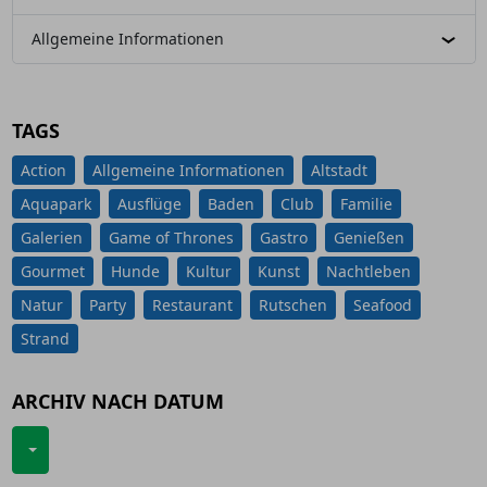
Allgemeine Informationen
TAGS
Action
Allgemeine Informationen
Altstadt
Aquapark
Ausflüge
Baden
Club
Familie
Galerien
Game of Thrones
Gastro
Genießen
Gourmet
Hunde
Kultur
Kunst
Nachtleben
Natur
Party
Restaurant
Rutschen
Seafood
Strand
ARCHIV NACH DATUM