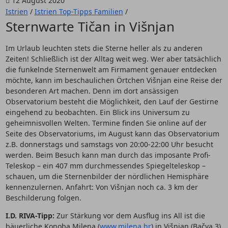
12 August 2020
Istrien
/
Istrien Top-Tipps Familien
/
Sternwarte Tičan in Višnjan
Im Urlaub leuchten stets die Sterne heller als zu anderen
Zeiten! Schließlich ist der Alltag weit weg. Wer aber tatsächlich
die funkelnde Sternenwelt am Firmament genauer entdecken
möchte, kann im beschaulichen Örtchen Višnjan eine Reise der
besonderen Art machen. Denn im dort ansässigen
Observatorium besteht die Möglichkeit, den Lauf der Gestirne
eingehend zu beobachten. Ein Blick ins Universum zu
geheimnisvollen Welten. Termine finden Sie online auf der
Seite des Observatoriums, im August kann das Observatorium
z.B. donnerstags und samstags von 20:00-22:00 Uhr besucht
werden. Beim Besuch kann man durch das imposante Profi-
Teleskop – ein 407 mm durchmessendes Spiegelteleskop –
schauen, um die Sternenbilder der nördlichen Hemisphäre
kennenzulernen. Anfahrt: Von Višnjan noch ca. 3 km der
Beschilderung folgen.
I.D. RIVA-Tipp:
Zur Stärkung vor dem Ausflug ins All ist die
bäuerliche Konoba Milena (
www.milena.hr
) in Višnjan (Bačva 3)