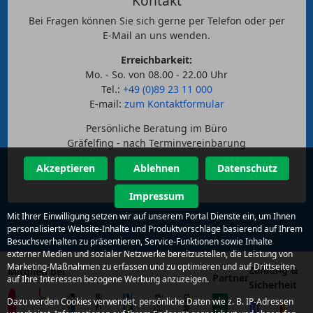
Kontakt
Bei Fragen können Sie sich gerne per Telefon oder per
E-Mail an uns wenden.
Erreichbarkeit:
Mo. - So. von 08.00 - 22.00 Uhr
Tel.:
+49 (0)89 23 11 000
E-mail:
zum Kontaktformular
Persönliche Beratung im Büro
Gräfelfing - nach Terminvereinbarung
Akzeptieren
Ablehnen
Datenschutz
Impressum
Mit Ihrer Einwilligung setzen wir auf unserem Portal Dienste ein, um Ihnen
personalisierte Website-Inhalte und Produktvorschläge basierend auf Ihrem
Besuchsverhalten zu präsentieren, Service-Funktionen sowie Inhalte
externer Medien und sozialer Netzwerke bereitzustellen, die Leistung von
Marketing-Maßnahmen zu erfassen und zu optimieren und auf Drittseiten
Zahlung &
Mitglied bei
Partner
auf Ihre Interessen bezogene Werbung anzuzeigen.
Sicherheit
Dazu werden Cookies verwendet, persönliche Daten wie z. B. IP-Adressen