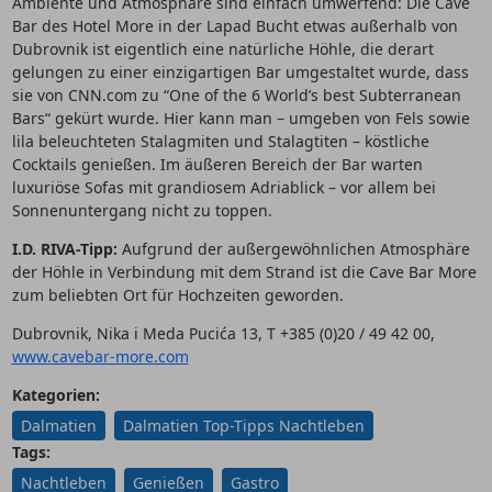
Ambiente und Atmosphäre sind einfach umwerfend: Die Cave
Bar des Hotel More in der Lapad Bucht etwas außerhalb von
Dubrovnik ist eigentlich eine natürliche Höhle, die derart
gelungen zu einer einzigartigen Bar umgestaltet wurde, dass
sie von CNN.com zu “One of the 6 World’s best Subterranean
Bars“ gekürt wurde. Hier kann man – umgeben von Fels sowie
lila beleuchteten Stalagmiten und Stalagtiten – köstliche
Cocktails genießen. Im äußeren Bereich der Bar warten
luxuriöse Sofas mit grandiosem Adriablick – vor allem bei
Sonnenuntergang nicht zu toppen.
I.D. RIVA-Tipp:
Aufgrund der außergewöhnlichen Atmosphäre
der Höhle in Verbindung mit dem Strand ist die Cave Bar More
zum beliebten Ort für Hochzeiten geworden.
Dubrovnik, Nika i Meda Pucića 13, T +385 (0)20 / 49 42 00,
www.cavebar-more.com
Kategorien:
Dalmatien
Dalmatien Top-Tipps Nachtleben
Tags:
Nachtleben
Genießen
Gastro