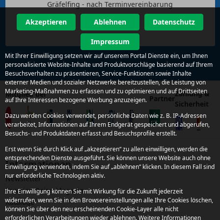
Gräfelfing - nach Terminvereinbarung
Akzeptieren
Ablehnen
Datenschutz
Impressum
Mit Ihrer Einwilligung setzen wir auf unserem Portal Dienste ein, um Ihnen
personalisierte Website-Inhalte und Produktvorschläge basierend auf Ihrem
Besuchsverhalten zu präsentieren, Service-Funktionen sowie Inhalte
externer Medien und sozialer Netzwerke bereitzustellen, die Leistung von
Marketing-Maßnahmen zu erfassen und zu optimieren und auf Drittseiten
Zahlung &
Mitglied bei
Partner
auf Ihre Interessen bezogene Werbung anzuzeigen.
Sicherheit
Dazu werden Cookies verwendet, persönliche Daten wie z. B. IP-Adressen
verarbeitet, Informationen auf Ihrem Endgerät gespeichert und abgerufen,
Besuchs- und Produktdaten erfasst und Besuchsprofile erstellt.
Erst wenn Sie durch Klick auf „akzeptieren“ zu allen einwilligen, werden die
entsprechenden Dienste ausgeführt. Sie können unsere Website auch ohne
Informationen
Einwilligung verwenden, indem Sie auf „ablehnen“ klicken. In diesem Fall sind
nur erforderliche Technologien aktiv.
Newsletter
Kroatien Reise-Magazin
Ihre Einwilligung können Sie mit Wirkung für die Zukunft jederzeit
widerrufen, wenn Sie in den Browsereinstellungen alle Ihre Cookies löschen,
Kataloge
können Sie über den neu erscheinenden Cookie-Layer alle nicht
erforderlichen Verarbeitungen wieder ablehnen. Weitere Informationen