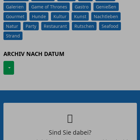
Galerien
Game of Thrones
Gastro
Genießen
Gourmet
Hunde
Kultur
Kunst
Nachtleben
Natur
Party
Restaurant
Rutschen
Seafood
Strand
ARCHIV NACH DATUM
Sind Sie dabei?