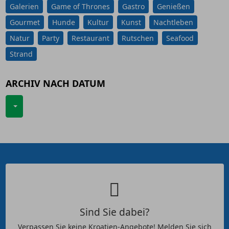
Galerien
Game of Thrones
Gastro
Genießen
Gourmet
Hunde
Kultur
Kunst
Nachtleben
Natur
Party
Restaurant
Rutschen
Seafood
Strand
ARCHIV NACH DATUM
Sind Sie dabei?
Verpassen Sie keine Kroatien-Angebote! Melden Sie sich