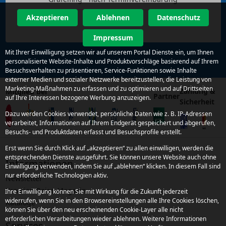
Akzeptieren
Ablehnen
Datenschutz
Impressum
Mit Ihrer Einwilligung setzen wir auf unserem Portal Dienste ein, um Ihnen
personalisierte Website-Inhalte und Produktvorschläge basierend auf Ihrem
Besuchsverhalten zu präsentieren, Service-Funktionen sowie Inhalte
externer Medien und sozialer Netzwerke bereitzustellen, die Leistung von
Marketing-Maßnahmen zu erfassen und zu optimieren und auf Drittseiten
Zahlung &
Mitglied bei
Partner
auf Ihre Interessen bezogene Werbung anzuzeigen.
Sicherheit
Dazu werden Cookies verwendet, persönliche Daten wie z. B. IP-Adressen
verarbeitet, Informationen auf Ihrem Endgerät gespeichert und abgerufen,
Besuchs- und Produktdaten erfasst und Besuchsprofile erstellt.
Erst wenn Sie durch Klick auf „akzeptieren“ zu allen einwilligen, werden die
entsprechenden Dienste ausgeführt. Sie können unsere Website auch ohne
Informationen
Einwilligung verwenden, indem Sie auf „ablehnen“ klicken. In diesem Fall sind
nur erforderliche Technologien aktiv.
Newsletter
Kroatien Reise-Magazin
Ihre Einwilligung können Sie mit Wirkung für die Zukunft jederzeit
widerrufen, wenn Sie in den Browsereinstellungen alle Ihre Cookies löschen,
Kataloge
können Sie über den neu erscheinenden Cookie-Layer alle nicht
erforderlichen Verarbeitungen wieder ablehnen. Weitere Informationen
Services