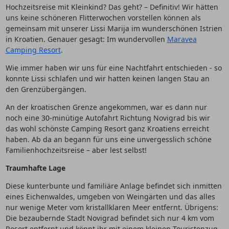
Hochzeitsreise mit Kleinkind? Das geht? – Definitiv! Wir hätten
uns keine schöneren Flitterwochen vorstellen können als
gemeinsam mit unserer Lissi Marija im wunderschönen Istrien
in Kroatien. Genauer gesagt: Im wundervollen
Maravea
Camping Resort
.
Wie immer haben wir uns für eine Nachtfahrt entschieden - so
konnte Lissi schlafen und wir hatten keinen langen Stau an
den Grenzübergängen.
An der kroatischen Grenze angekommen, war es dann nur
noch eine 30-minütige Autofahrt Richtung Novigrad bis wir
das wohl schönste Camping Resort ganz Kroatiens erreicht
haben. Ab da an begann für uns eine unvergesslich schöne
Familienhochzeitsreise – aber lest selbst!
Traumhafte Lage
Diese kunterbunte und familiäre Anlage befindet sich inmitten
eines Eichenwaldes, umgeben von Weingärten und das alles
nur wenige Meter vom kristallklaren Meer entfernt. Übrigens:
Die bezaubernde Stadt Novigrad befindet sich nur 4 km vom
Resort entfernt und könnt ihr mit einem kleinen Touristenzug