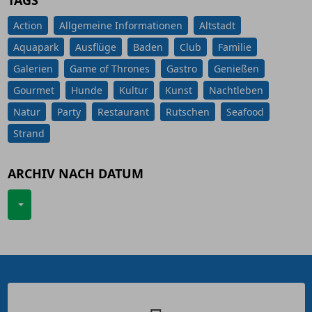
TAGS
Action
Allgemeine Informationen
Altstadt
Aquapark
Ausflüge
Baden
Club
Familie
Galerien
Game of Thrones
Gastro
Genießen
Gourmet
Hunde
Kultur
Kunst
Nachtleben
Natur
Party
Restaurant
Rutschen
Seafood
Strand
ARCHIV NACH DATUM