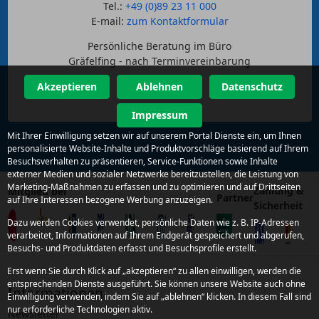
Tel.:
+49 (0)89 23 11 000
E-mail:
zum Kontaktformular
Persönliche Beratung im Büro
Gräfelfing - nach Terminvereinbarung
Akzeptieren
Ablehnen
Datenschutz
Impressum
Mit Ihrer Einwilligung setzen wir auf unserem Portal Dienste ein, um Ihnen
personalisierte Website-Inhalte und Produktvorschläge basierend auf Ihrem
Besuchsverhalten zu präsentieren, Service-Funktionen sowie Inhalte
externer Medien und sozialer Netzwerke bereitzustellen, die Leistung von
Marketing-Maßnahmen zu erfassen und zu optimieren und auf Drittseiten
Zahlung &
Mitglied bei
Partner
auf Ihre Interessen bezogene Werbung anzuzeigen.
Sicherheit
Dazu werden Cookies verwendet, persönliche Daten wie z. B. IP-Adressen
verarbeitet, Informationen auf Ihrem Endgerät gespeichert und abgerufen,
Besuchs- und Produktdaten erfasst und Besuchsprofile erstellt.
Erst wenn Sie durch Klick auf „akzeptieren“ zu allen einwilligen, werden die
entsprechenden Dienste ausgeführt. Sie können unsere Website auch ohne
Informationen
Einwilligung verwenden, indem Sie auf „ablehnen“ klicken. In diesem Fall sind
nur erforderliche Technologien aktiv.
Newsletter