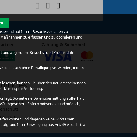
um
basierend auf Ihrem Besuchsverhalten zu
ing-Maßnahmen zu erfassen und zu optimieren und
Partner
Zahlung & Sicherheit
rt und abgerufen, Besuchs- und Produktdaten
e Website auch ohne Einwilligung verwenden, indem
ies löschen, können Sie über den neu erscheinenden
chtliches
zerklärung zur Verfügung.
B
orliegt. Soweit eine Datenübermittlung außerhalb
lungsarten
SGVO abgesichert. Sofern notwendig und möglich,
enschutz
pressum
ugreifen können und dagegen keine wirksamen
fgrund Ihrer Einwilligung aus Art. 49 Abs. 1 lit. a