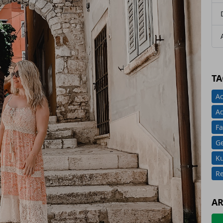
TA
Ac
A
Fa
G
K
Re
AR