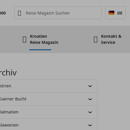
000
DE
Kroatien
Kontakt &
Reise Magazin
Service
rchiv
Istrien
Kvarner Bucht
Dalmatien
Slawonien