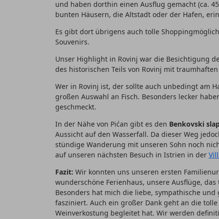
und haben dorthin einen Ausflug gemacht (ca. 45
bunten Häusern, die Altstadt oder der Hafen, erin
Es gibt dort übrigens auch tolle Shoppingmöglich
Souvenirs.
Unser Highlight in Rovinj war die Besichtigung de
des historischen Teils von Rovinj mit traumhaften
Wer in Rovinj ist, der sollte auch unbedingt am Ha
großen Auswahl an Fisch. Besonders lecker habe
geschmeckt.
In der Nähe von Pićan gibt es den
Benkovski sla
Aussicht auf den Wasserfall. Da dieser Weg jedoc
stündige Wanderung mit unseren Sohn noch nicht
auf unseren nächsten Besuch in Istrien in der
Vil
Fazit:
Wir konnten uns unseren ersten Familienurla
wunderschöne Ferienhaus, unsere Ausflüge, das t
Besonders hat mich die liebe, sympathische und g
fasziniert. Auch ein großer Dank geht an die toll
Weinverkostung begleitet hat. Wir werden defin