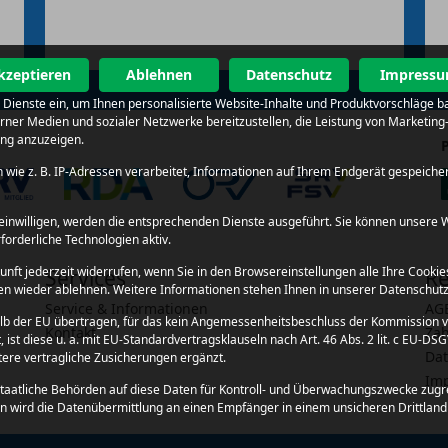
kzeptieren
Ablehnen
Datenschutz
Impress
al Dienste ein, um Ihnen personalisierte Website-Inhalte und Produktvorschläge 
terner Medien und sozialer Netzwerke bereitzustellen, die Leistung von Market
ung anzuzeigen.
wie z. B. IP-Adressen verarbeitet, Informationen auf Ihrem Endgerät gespeiche
en einwilligen, werden die entsprechenden Dienste ausgeführt. Sie können unser
rforderliche Technologien aktiv.
kunft jederzeit widerrufen, wenn Sie in den Browsereinstellungen alle Ihre Cook
Services
Re
ngen wieder ablehnen. Weitere Informationen stehen Ihnen in unserer Datenschut
Service & Informationen
AG
lb der EU übertragen, für das kein Angemessenheitsbeschluss der Kommission v
Kontakt
Zah
ist diese u. a. mit EU-Standardvertragsklauseln nach Art. 46 Abs. 2 lit. c EU-D
Dat
ere vertragliche Zusicherungen ergänzt.
Im
ass staatliche Behörden auf diese Daten für Kontroll- und Überwachungszwecke z
n wird die Datenübermittlung an einen Empfänger in einem unsicheren Drittland au