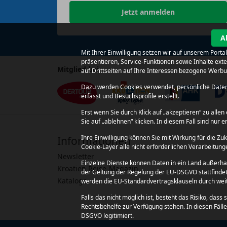
Jetzt anmelden
A
Mit Ihrer Einwilligung setzen wir auf unserem Port
präsentieren, Service-Funktionen sowie Inhalte ex
Mitglied bei
auf Drittseiten auf Ihre Interessen bezogene Werb
Dazu werden Cookies verwendet, persönliche Daten 
erfasst und Besuchsprofile erstellt.
Erst wenn Sie durch Klick auf „akzeptieren“ zu all
Sie auf „ablehnen“ klicken. In diesem Fall sind nur e
Ihre Einwilligung können Sie mit Wirkung für die Zu
Informationen
Cookie-Layer alle nicht erforderlichen Verarbeitu
Newsletter
Einzelne Dienste können Daten in ein Land außerha
Kroatien Reise-Magazin
der Geltung der Regelung der EU-DSGVO stattfindet, 
Kataloge
werden die EU-Standardvertragsklauseln durch weit
Falls das nicht möglich ist, besteht das Risiko, d
Rechtsbehelfe zur Verfügung stehen. In diesen Fälle
DSGVO legitimiert.