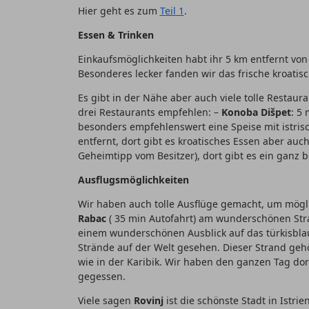
Hier geht es zum
Teil 1
.
Essen & Trinken
Einkaufsmöglichkeiten habt ihr 5 km entfernt von
Besonderes lecker fanden wir das frische kroatisch
Es gibt in der Nähe aber auch viele tolle Restaur
drei Restaurants empfehlen: –
Konoba Dišpet
: 5
besonders empfehlenswert eine Speise mit istrisc
entfernt, dort gibt es kroatisches Essen aber auch
Geheimtipp vom Besitzer), dort gibt es ein ganz b
Ausflugsmöglichkeiten
Wir haben auch tolle Ausflüge gemacht, um möglic
Rabac
( 35 min Autofahrt) am wunderschönen Stra
einem wunderschönen Ausblick auf das türkisblaue
Strände auf der Welt gesehen. Dieser Strand gehört
wie in der Karibik. Wir haben den ganzen Tag do
gegessen.
Viele sagen
Rovinj
ist die schönste Stadt in Istri