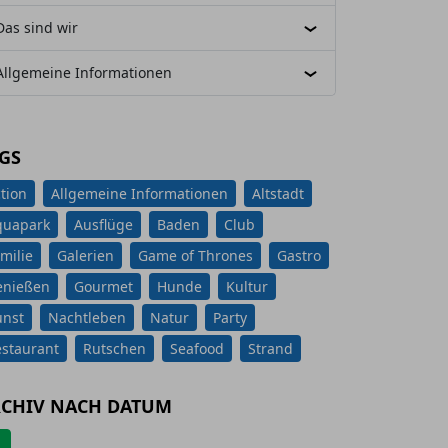
Das sind wir
Allgemeine Informationen
GS
tion
Allgemeine Informationen
Altstadt
quapark
Ausflüge
Baden
Club
milie
Galerien
Game of Thrones
Gastro
enießen
Gourmet
Hunde
Kultur
unst
Nachtleben
Natur
Party
staurant
Rutschen
Seafood
Strand
CHIV NACH DATUM