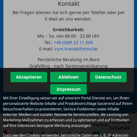
Kontakt
Bei Fragen können Sie sich gerne per Telefon oder per
E-Mail an uns wenden.
Erreichbarkeit:
Mo. - So. von 08.00 - 22.00 Uhr
Tel.:
+49 (0)89 23 11 000
E-mail:
zum Kontaktformular
Persönliche Beratung im Büro
Gräfelfing - nach Terminvereinbarung
Akzeptieren
Ablehnen
Datenschutz
Impressum
Mit Ihrer Einwilligung setzen wir auf unserem Portal Dienste ein, um Ihnen
personalisierte Website-Inhalte und Produktvorschläge basierend auf Ihrem
Besuchsverhalten zu präsentieren, Service-Funktionen sowie Inhalte
externer Medien und sozialer Netzwerke bereitzustellen, die Leistung von
Marketing-Maßnahmen zu erfassen und zu optimieren und auf Drittseiten
Zahlung &
Mitglied bei
Partner
auf Ihre Interessen bezogene Werbung anzuzeigen.
Sicherheit
Dazu werden Cookies verwendet, persönliche Daten wie z. B. IP-Adressen