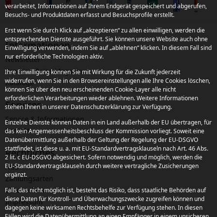
verarbeitet, Informationen auf Ihrem Endgerät gespeichert und abgerufen,
Besuchs- und Produktdaten erfasst und Besuchsprofile erstellt.
Erst wenn Sie durch Klick auf „akzeptieren“ zu allen einwilligen, werden die
entsprechenden Dienste ausgeführt. Sie können unsere Website auch ohne
Informationen
Einwilligung verwenden, indem Sie auf „ablehnen“ klicken. In diesem Fall sind
nur erforderliche Technologien aktiv.
Newsletter
Kroatien Reise-Magazin
Ihre Einwilligung können Sie mit Wirkung für die Zukunft jederzeit
widerrufen, wenn Sie in den Browsereinstellungen alle Ihre Cookies löschen,
Kataloge
können Sie über den neu erscheinenden Cookie-Layer alle nicht
erforderlichen Verarbeitungen wieder ablehnen. Weitere Informationen
Services
stehen Ihnen in unserer Datenschutzerklärung zur Verfügung.
Service & Informationen
Einzelne Dienste können Daten in ein Land außerhalb der EU übertragen, für
Kontakt
das kein Angemessenheitsbeschluss der Kommission vorliegt. Soweit eine
Datenübermittlung außerhalb der Geltung der Regelung der EU-DSGVO
stattfindet, ist diese u. a. mit EU-Standardvertragsklauseln nach Art. 46 Abs.
Rechtliches
2 lit. c EU-DSGVO abgesichert. Sofern notwendig und möglich, werden die
EU-Standardvertragsklauseln durch weitere vertragliche Zusicherungen
AGB
ergänzt.
Zahlungsarten
Datenschutz
Falls das nicht möglich ist, besteht das Risiko, dass staatliche Behörden auf
diese Daten für Kontroll- und Überwachungszwecke zugreifen können und
Impressum
dagegen keine wirksamen Rechtsbehelfe zur Verfügung stehen. In diesen
Fällen wird die Datenübermittlung an einen Empfänger in einem unsicheren