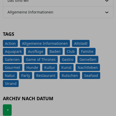
Das sind wir
Allgemeine Informationen
TAGS
Action
Allgemeine Informationen
Altstadt
Aquapark
Ausflüge
Baden
Club
Familie
Galerien
Game of Thrones
Gastro
Genießen
Gourmet
Hunde
Kultur
Kunst
Nachtleben
Natur
Party
Restaurant
Rutschen
Seafood
Strand
ARCHIV NACH DATUM