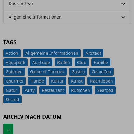
Das sind wir
Allgemeine Informationen
TAGS
Action
Allgemeine Informationen
Altstadt
Aquapark
Ausflüge
Baden
Club
Familie
Galerien
Game of Thrones
Gastro
Genießen
Gourmet
Hunde
Kultur
Kunst
Nachtleben
Natur
Party
Restaurant
Rutschen
Seafood
Strand
ARCHIV NACH DATUM