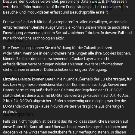
Dazu werden Cookies verwendet, persönliche Daten wie z. B. IP-Adressen
verarbeitet, Informationen auf Ihrem Endgerät gespeichert und abgerufen,
Besuchs- und Produktdaten erfasst und Besuchsprofile erstellt.
Erst wenn Sie durch Klick auf „akzeptieren“ zu allen einwilligen, werden die
entsprechenden Dienste ausgeführt. Sie können unsere Website auch ohne
Informationen
Einwilligung verwenden, indem Sie auf „ablehnen“ klicken. In diesem Fall sind
nur erforderliche Technologien aktiv.
Newsletter
Kroatien Reise-Magazin
Ihre Einwilligung können Sie mit Wirkung für die Zukunft jederzeit
widerrufen, wenn Sie in den Browsereinstellungen alle Ihre Cookies löschen,
Kataloge
können Sie über den neu erscheinenden Cookie-Layer alle nicht
erforderlichen Verarbeitungen wieder ablehnen. Weitere Informationen
Services
stehen Ihnen in unserer Datenschutzerklärung zur Verfügung.
Service & Informationen
Einzelne Dienste können Daten in ein Land außerhalb der EU übertragen, für
Kontakt
das kein Angemessenheitsbeschluss der Kommission vorliegt. Soweit eine
Datenübermittlung außerhalb der Geltung der Regelung der EU-DSGVO
stattfindet, ist diese u. a. mit EU-Standardvertragsklauseln nach Art. 46 Abs.
Rechtliches
2 lit. c EU-DSGVO abgesichert. Sofern notwendig und möglich, werden die
EU-Standardvertragsklauseln durch weitere vertragliche Zusicherungen
AGB
ergänzt.
Zahlungsarten
Datenschutz
Falls das nicht möglich ist, besteht das Risiko, dass staatliche Behörden auf
diese Daten für Kontroll- und Überwachungszwecke zugreifen können und
Impressum
dagegen keine wirksamen Rechtsbehelfe zur Verfügung stehen. In diesen