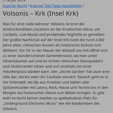
18 Juli 2019
Kvarner Bucht
/
Kvarner Top-Tipps Nachtleben
/
Volsonis – Krk (Insel Krk)
Was für eine coole Adresse: Volsonis ist eine der
eindrucksvollsten Locations an der kroatischen Adria, um
Cocktails, Live-Musik und prickelndes Nightlife zu genießen.
Der größte Nachtclub auf der Insel Krk nutzt die rund 2.000
Jahre alten, römischen Ruinen als historische Kulisse zum
Abfeiern. Ein Tor in der Mauer der Altstadt von Krk öffnet sich
zu einer wunderschönen Gartenterrasse, wo man unter
Olivenbäumen auf und an echten römischen Steinquadern
und Säulenresten sitzen und sich erstmals mit einer
Holzofenpizza stärken kann. Der „Secret Garden“ hat auch eine
tolle Bar, die bis zwei Uhr Cocktails serviert. Danach geht es in
die Unterwelt, wo DJs aus Kroatien und Italien oder
Spitzenmusiker mit Latino, Rock, House und Techno bis in den
Morgen die historischen Steine zum Beben bringen. Es gibt
wohl so leicht keinen zweiten so spektakulären Platz für
„Underground Electronic Music“ wie die Katakomben des
Volsonis.