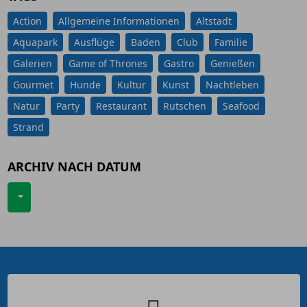
Action
Allgemeine Informationen
Altstadt
Aquapark
Ausflüge
Baden
Club
Familie
Galerien
Game of Thrones
Gastro
Genießen
Gourmet
Hunde
Kultur
Kunst
Nachtleben
Natur
Party
Restaurant
Rutschen
Seafood
Strand
ARCHIV NACH DATUM