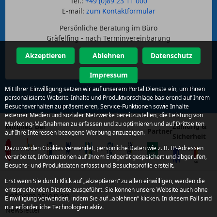
Tel.:
+49 (0)89 23 11 000
E-mail:
zum Kontaktformular
Persönliche Beratung im Büro
Gräfelfing - nach Terminvereinbarung
Akzeptieren
Ablehnen
Datenschutz
Impressum
Mit Ihrer Einwilligung setzen wir auf unserem Portal Dienste ein, um Ihnen
personalisierte Website-Inhalte und Produktvorschläge basierend auf Ihrem
Besuchsverhalten zu präsentieren, Service-Funktionen sowie Inhalte
externer Medien und sozialer Netzwerke bereitzustellen, die Leistung von
Marketing-Maßnahmen zu erfassen und zu optimieren und auf Drittseiten
Zahlung &
Mitglied bei
Partner
auf Ihre Interessen bezogene Werbung anzuzeigen.
Sicherheit
Dazu werden Cookies verwendet, persönliche Daten wie z. B. IP-Adressen
verarbeitet, Informationen auf Ihrem Endgerät gespeichert und abgerufen,
Besuchs- und Produktdaten erfasst und Besuchsprofile erstellt.
Erst wenn Sie durch Klick auf „akzeptieren“ zu allen einwilligen, werden die
entsprechenden Dienste ausgeführt. Sie können unsere Website auch ohne
Informationen
Einwilligung verwenden, indem Sie auf „ablehnen“ klicken. In diesem Fall sind
nur erforderliche Technologien aktiv.
Newsletter