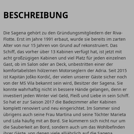
BESCHREIBUNG
Die Sagena gehört zu den Gründungsmitgliedern der Riva-
Flotte. Erst im Jahre 1991 erbaut, wurde sie bereits im zarten
Alter von nur 15 Jahren von Grund auf rekonstruiert. Das
Schiff, das vorher über 13 Kabinen verfügt hat, ist jetzt mit
acht großzügigen Kabinen und viel Platz für jeden einzelnen
Gast, ob im Salon oder an Deck, unbestritten einer der
komfortabelsten hölzernen Motorseglern der Adria. Seit 2015
ist Kapitän Joško Kordić, der vielen unserer Gäste sicher noch
von der MS Vila bekannt sein wird, Besitzer der Sagena. Sie
konnte wahrhaftig nicht in bessere Hände gelangen, denn er
investiert jeden Winter viel Geld, Fleiß und Liebe in sein Schiff.
So hat er zur Saison 2017 die Badezimmer aller Kabinen
komplett renoviert und neu eingerichtet. Im Sommer sind
übrigens auch seine Frau Martina und seine Töchter Marieta
und Lola häufig mit an Bord. Sie kümmern sich nicht nur um
die Sauberkeit an Bord, sondern auch um das Wohlbefinden
ihrer Gäste, von denen viele alljährlich auf die Sagena