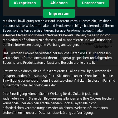
Akzeptieren
Ablehnen
Datenschutz
Impressum
Mit Ihrer Einwilligung setzen wir auf unserem Portal Dienste ein, um Ihnen
personalisierte Website-Inhalte und Produktvorschläge basierend auf Ihrem
Besuchsverhalten zu präsentieren, Service-Funktionen sowie Inhalte
externer Medien und sozialer Netzwerke bereitzustellen, die Leistung von
Marketing-Maßnahmen zu erfassen und zu optimieren und auf Drittseiten
Zahlung &
Mitglied bei
Partner
auf Ihre Interessen bezogene Werbung anzuzeigen.
Sicherheit
Dazu werden Cookies verwendet, persönliche Daten wie z. B. IP-Adressen
verarbeitet, Informationen auf Ihrem Endgerät gespeichert und abgerufen,
Besuchs- und Produktdaten erfasst und Besuchsprofile erstellt.
Erst wenn Sie durch Klick auf „akzeptieren“ zu allen einwilligen, werden die
entsprechenden Dienste ausgeführt. Sie können unsere Website auch ohne
Informationen
Einwilligung verwenden, indem Sie auf „ablehnen“ klicken. In diesem Fall sind
nur erforderliche Technologien aktiv.
Newsletter
Kroatien Reise-Magazin
Ihre Einwilligung können Sie mit Wirkung für die Zukunft jederzeit
widerrufen, wenn Sie in den Browsereinstellungen alle Ihre Cookies löschen,
Kataloge
können Sie über den neu erscheinenden Cookie-Layer alle nicht
erforderlichen Verarbeitungen wieder ablehnen. Weitere Informationen
Services
stehen Ihnen in unserer Datenschutzerklärung zur Verfügung.