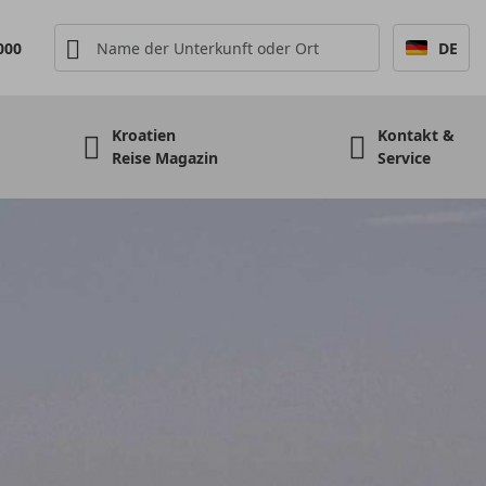
000
DE
Kroatien
Kontakt &
Reise Magazin
Service