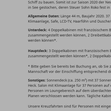
Schiff zu bauen. Somit ist zur Saison 2020 der N
in See gestochen, deren Steuer Sohn Roko fest in
Allgemeine Daten:
Länge 44 m, Baujahr 2020. 37 B
Klimaanlage, Safe, LCD-TV, Haarföhn und Dusche
Unterdeck:
4 Doppelkabinen mit französischem Be
zusammengestellt werden können, 2 Dreibettkabi
werden können*.
Hauptdeck:
3 Doppelkabinen mit französischem B
zusammengestellt werden können*, 2 Doppelkabin
* Bitte geben Sie bereits bei Buchung an, ob Sie
Mannschaft vor der Einschiffung entsprechend d
Sonstiges:
Sonnendeck (ca. 250 m²) mit 37 Sonne
Heck. Salon mit Klimaanlage für 37 Personen auf
Personen im Loungebereich auf dem überdachten
Planen verschlossen werden kann. Tägliche Kab
Unsere Kreuzfahrten sind für Personen mit einges