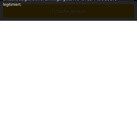
stimme zu.
legitimiert.
Suche ändern
Jetzt anmelden
Haben Sie weitere Anliegen oder Fragen?
Wir stehen Ihnen gerne zur Verfügung. Kontaktieren
Sie uns einfach und unkompliziert – wir freuen uns auf
Ihre Nachricht.
Schreiben Sie uns