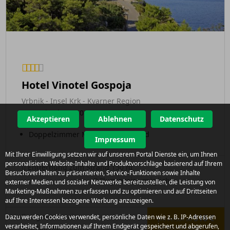
Hotel Vinotel Gospoja
Vrbnik - Insel Krk - Kvarner Region
Anreisedatum 01.10.2026
Akzeptieren
Ablehnen
Datenschutz
Frühstück
Doppelzimmer Meerblick Standard
Impressum
Mit Ihrer Einwilligung setzen wir auf unserem Portal Dienste ein, um Ihnen
personalisierte Website-Inhalte und Produktvorschläge basierend auf Ihrem
Entfernung zum Strand 150 m
Besuchsverhalten zu präsentieren, Service-Funktionen sowie Inhalte
Fluganreise möglich
externer Medien und sozialer Netzwerke bereitzustellen, die Leistung von
Marketing-Maßnahmen zu erfassen und zu optimieren und auf Drittseiten
auf Ihre Interessen bezogene Werbung anzuzeigen.
eigene Anreise
Dazu werden Cookies verwendet, persönliche Daten wie z. B. IP-Adressen
516 €
pro Person ab
verarbeitet, Informationen auf Ihrem Endgerät gespeichert und abgerufen,
7 Nächte
zur Beschreibung