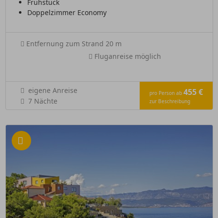
Frühstück
Doppelzimmer Economy
Entfernung zum Strand 20 m
Fluganreise möglich
eigene Anreise
455 €
pro Person ab
7 Nächte
zur Beschreibung