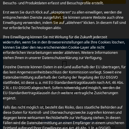
Besuchs- und Produktdaten erfasst und Besuchsprofile erstellt.
Erst wenn Sie durch Klick auf „akzeptieren“ zu allen einwilligen, werden die
entsprechenden Dienste ausgeführt. Sie können unsere Website auch ohne
1
2
Einwilligung verwenden, indem Sie auf „ablehnen“ klicken. In diesem Fall sind
nur erforderliche Technologien aktiv.
Ihre Einwilligung können Sie mit Wirkung für die Zukunft jederzeit
widerrufen, wenn Sie in den Browsereinstellungen alle Ihre Cookies löschen,
können Sie über den neu erscheinenden Cookie-Layer alle nicht
erforderlichen Verarbeitungen wieder ablehnen. Weitere Informationen
stehen Ihnen in unserer Datenschutzerklärung zur Verfügung.
Einzelne Dienste können Daten in ein Land außerhalb der EU übertragen, für
das kein Angemessenheitsbeschluss der Kommission vorliegt. Soweit eine
Sind Sie dabei?
Datenübermittlung außerhalb der Geltung der Regelung der EU-DSGVO
stattfindet, ist diese u. a. mit EU-Standardvertragsklauseln nach Art. 46 Abs.
Verpassen Sie keine Kroatien-Angebote! Melden Sie sich
2 lit. c EU-DSGVO abgesichert. Sofern notwendig und möglich, werden die
jetzt für unseren Newsletter an.
EU-Standardvertragsklauseln durch weitere vertragliche Zusicherungen
ergänzt.
Ihre E-Mail Adresse
Falls das nicht möglich ist, besteht das Risiko, dass staatliche Behörden auf
diese Daten für Kontroll- und Überwachungszwecke zugreifen können und
dagegen keine wirksamen Rechtsbehelfe zur Verfügung stehen. In diesen
Ich habe die
Datenschutzbestimmungen
von
Fällen wird die Datenübermittlung an einen Empfänger in einem unsicheren
I.D.Riva Tours GmbH zur Kenntnis genommen und
Drittland aufgrund Ihrer Einwilligung aus Art. 49 Abs. 1 lit. a DSGVO